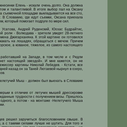
 кнесинки Елень - искали очень долго. Она должна
этом и талантливой. В итоге выбор пал на Оксану
 на съемочной площадке выкладывается на все сто,
. В Словакию, где идут съемки, Оксана приехала
м, который помогает подруге по мере сил.
 Усатова, Андрей Руденский, Юозас Будрайтис,
ой роли - Волкодава - зрители увидят 28-летнего
мена Джигарханяна. К этой картине он готовился
скакать на лошадях, обращаться с мечом. Причем
рское, а кованое, тяжелое, из самого настоящего
 работавший на Западе, в том числе и с Ридли
анет настоящей звездой». И мне кажется, он не
ежиссер картины Николай Лебедев. - Кстати, все
дней назад он за Таней Лютаевой нырнул в озеро,
сов.
Нелетучий Мыш - должен был выехать в Словакию
верьки в отличие от летучих мышей дрессировке
жиданные трудности с получением визы. Пришлось
 одного, а потом - на монтаже -Нелетучего Мыша
ки.
ев решил заручиться благословением свыше. В
, а с такими силами лучше не шутить. Для того и