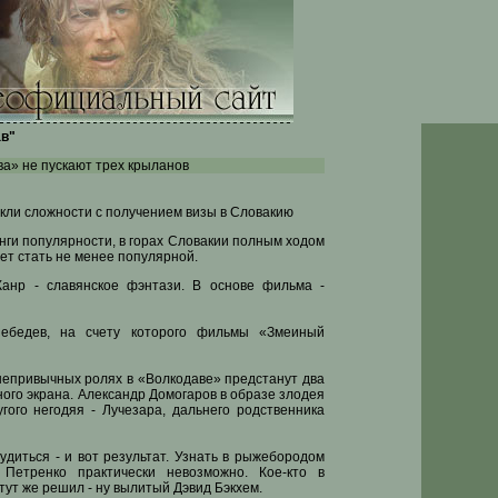
в"
а» не пускают трех крыланов
икли сложности с получением визы в Словакию
нги популярности, в горах Словакии полным ходом
ет стать не менее популярной.
анр - славянское фэнтази. В основе фильма -
ебедев, на счету которого фильмы «Змеиный
непривычных ролях в «Волкодаве» предстанут два
ого экрана. Александр Домогаров в образе злодея
гого негодяя - Лучезара, дальнего родственника
диться - и вот результат. Узнать в рыжебородом
Петренко практически невозможно. Кое-кто в
 тут же решил - ну вылитый Дэвид Бэкхем.