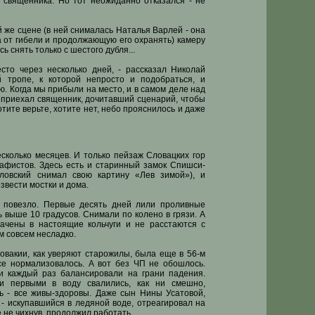
 священника. Но тот неожиданно отказался - не
й же сцене (в ней снималась Наталья Варлей - она
а от гибели и продолжающую его охранять) камеру
ь снять только с шестого дубля...
сто через несколько дней, - рассказал Николай
й тропе, к которой непросто и подобраться, и
. Когда мы прибыли на место, и в самом деле над
т приехал священник, дочитавший сценарий, чтобы
хотите верьте, хотите нет, небо прояснилось и даже
сколько месяцев. И только пейзаж Словацких гор
афистов. Здесь есть и старинный замок Спишси-
аловский снимал свою картину «Лев зимой»), и
звести мостки и дома.
е повезло. Первые десять дней лили проливные
 выше 10 градусов. Снимали по колено в грязи. А
лачены в настоящие кольчуги и не расстаются с
м совсем несладко.
овакии, как уверяют старожилы, была еще в 56-м
все нормализовалось. А вот без ЧП не обошлось.
и каждый раз балансировали на грани падения.
 и первыми в воду свалились, как ни смешно,
сь - все живы-здоровы. Даже сын Нины Усатовой,
 - искупавшийся в ледяной воде, отреагировал на
 не чихнув, продолжил работать...