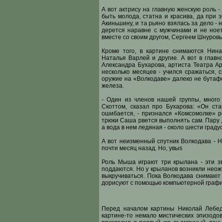
А вот актрису на главную женскую роль -
быть молода, статна и красива, да при 
Акиньшину, и та рьяно взялась за дело -
дерется наравне с мужчинами и не ноет
вместе со своим другом, Сергеем Шнуровы
Кроме того, в картине снимаются Нина
Наталья Варлей и другие. А вот в главн
Александра Бухарова, артиста Театра Ар
несколько месяцев - учился сражаться, 
оружие на «Волкодаве» далеко не бутафо
железа.
- Один из членов нашей группы, много
Скоттом, сказал про Бухарова: «Он ст
ошибается, - признался «Комсомолке» р
трюки Саша рвется выполнять сам. Пару 
а вода в нем ледяная - около шести граду
А вот неизменный спутник Волкодава - 
почти месяц назад. Но, увыѕ
Роль Мыша играют три крылана - эти з
поддаются. Но у крыланов возникли нео
выкручиваться. Пока Волкодава снимают
дорисуют с помощью компьютерной графи
Перед началом картины Николай Лебед
картине-то немало мистических эпизодов