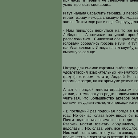
пригласил в первый же съемочный день
успел прочесть сценарий...
И тут начала барахлить техника. В перво
играет жрицу, некогда спасшую Волкодав
заело. Потом еще раз и еще. Сцену удалос
- Нам пришлось вернуться на то же ме
Лебедев. - А снимали на узкой горно
расположиться... Синоптики обещали бурю
головами собрались грозовые тучи. И ту
нас благословить. И когда начал службу, 
выглянуло солнце.
Натуру для съемок картины выбирали не
удовлетворил взыскательных кинематогр
град (в котором, кстати, Андрей Конч
огромное озеро, на котором уже успели во
А вот с погодой кинематографистам н
дожди, а температура редко поднималась
учитывая, что большинство актеров об
мечами, неудивительно, что приходится и
- В последний раз подобная погода в Сл
году. Но сейчас, слава Богу, вроде бы 
Почти неделю мы снимали на озере - 
Разочек мостки все-таки обрушились,
водолазы... Но, слава Богу, все обошло
Николай - он снимается у нас в эпизоде,
происшествие достаточно весело. И, даже