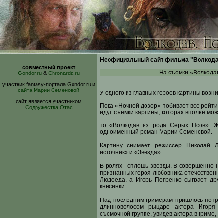
Неофициальный сайт фильма "Волкода
совместный проект
На съемки «Волкодав
Gondor.ru
&
Chronarda.ru
участник fantasy-портала Gondor.ru и
сайта Марии Семеновой
У одного из главных героев картины возн
сайт является участником
Пока «Ночной дозор» побивает все рейти
Содружества Отас
идут съемки картины, которая вполне мож
то «Волкодав из рода Серых Псов». Ж
одноименный роман Марии Семеновой.
Картину снимает режиссер Николай Л
источник» и «Звезда».
В ролях - сплошь звезды. В совершенно 
признанных героя-любовника отечественн
Людоеда, а Игорь Петренко сыграет дру
кнесинки.
Над последним гримерам пришлось потру
длинноволосом рыцаре актера Игоря 
съемочной группе, увидев актера в гриме,